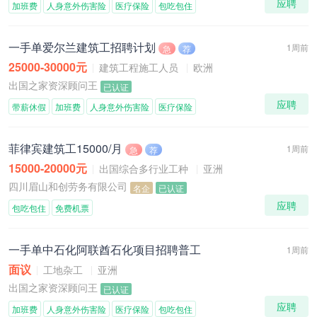
应聘
加班费
人身意外伤害险
医疗保险
包吃包住
一手单爱尔兰建筑工招聘计划
1周前
急
荐
25000-30000元
建筑工程施工人员
欧洲
出国之家资深顾问王
已认证
应聘
带薪休假
加班费
人身意外伤害险
医疗保险
菲律宾建筑工15000/月
1周前
急
荐
15000-20000元
出国综合多行业工种
亚洲
四川眉山和创劳务有限公司
名企
已认证
应聘
包吃包住
免费机票
一手单中石化阿联酋石化项目招聘普工
1周前
面议
工地杂工
亚洲
出国之家资深顾问王
已认证
应聘
加班费
人身意外伤害险
医疗保险
包吃包住