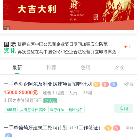
再次敦促中国公民尽快撤离塔阿边境地区
再次提醒中国公民暂勿前往阿富汗
提醒中国公民近期暂勿前往马里
提醒中国公民近期暂勿前往委内瑞拉
提醒在阿中国公民和企业节日期间加强安全防范
再次提醒在马中国公民和企业合法经营并立即撤离危险地区
最新
推荐
急聘
名企
一手单央企阿尔及利亚房建项目招聘计划
6天前
顶
急
荐
15000-20000元
建筑工程施工人员
非洲
出国之家资深顾问王
已认证
应聘
加班费
人身意外伤害险
医疗保险
包吃包住
一手单葡萄牙建筑工招聘计划（D1工作签证）
1周前
顶
急
荐