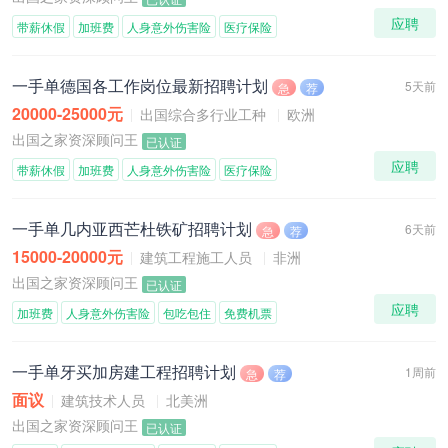
应聘
带薪休假
加班费
人身意外伤害险
医疗保险
一手单德国各工作岗位最新招聘计划
5天前
急
荐
20000-25000元
出国综合多行业工种
欧洲
出国之家资深顾问王
已认证
应聘
带薪休假
加班费
人身意外伤害险
医疗保险
一手单几内亚西芒杜铁矿招聘计划
6天前
急
荐
15000-20000元
建筑工程施工人员
非洲
出国之家资深顾问王
已认证
应聘
加班费
人身意外伤害险
包吃包住
免费机票
一手单牙买加房建工程招聘计划
1周前
急
荐
面议
建筑技术人员
北美洲
出国之家资深顾问王
已认证