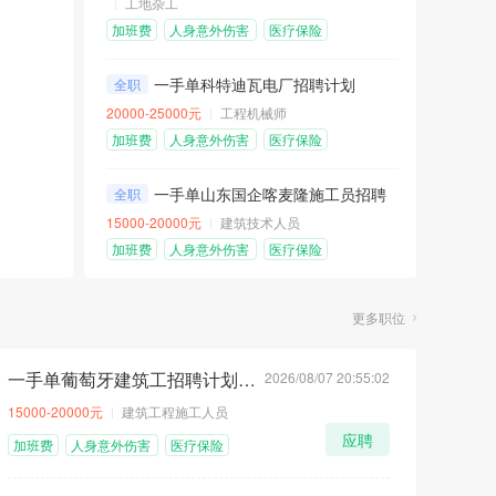
工地杂工
加班费
人身意外伤害
医疗保险
险
包吃包住
免费机票
餐补
一手单科特迪瓦电厂招聘计划
全职
20000-25000元
工程机械师
加班费
人身意外伤害
医疗保险
险
包吃包住
免费机票
一手单山东国企喀麦隆施工员招聘计划
全职
15000-20000元
建筑技术人员
加班费
人身意外伤害
医疗保险
险
包吃包住
免费机票
更多职位
一手单葡萄牙建筑工招聘计划（D1工作签证）
2026/08/07 20:55:02
顶
荐
急
15000-20000元
建筑工程施工人员
应聘
加班费
人身意外伤害
医疗保险
险