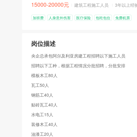
15000-20000元
建筑工程施工人员
3年以上经
加班费
人身意外伤害
医疗保险
包吃包住
免费机票
险
岗位描述
央企总承包阿尔及利亚房建工程招聘以下施工人员
招聘以下工种，根据工程情况分批招聘，分批安排
模板木工80人
瓦工50人
钢筋工40人
贴砖瓦工40人
水电工15人
装修木工40人
油漆工20人