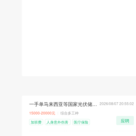
一手单马来西亚等国家光伏储能工程招聘计划
2026/08/07 20:55:02
顶
荐
急
15000-20000元
综合多工种
应聘
加班费
人身意外伤害
医疗保险
险