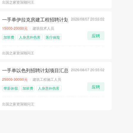
出国之家资深顾问王
一手单伊拉克房建工程招聘计划
2026/08/07 20:55:02
顶
荐
急
15000-20000元
建筑技术人员
应聘
加班费
人身意外伤害
医疗保险
险
出国之家资深顾问王
一手单以色列招聘计划项目汇总
2026/08/07 20:55:02
荐
急
25000-30000元
建筑工程施工人员
应聘
带薪休假
加班费
人身意外伤害
险
出国之家资深顾问王