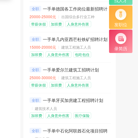
找人才
一手单德国各工作岗位最新招聘计划
全职
20000-25000元
出国综合多行业工种
发职位
带薪休假
加班费
人身意外伤害
险
医疗保险
一手单几内亚西芒杜铁矿招聘计划
全职
15000-20000元
建筑工程施工人员
录简历
加班费
人身意外伤害
包吃包住
险
免费机票
五险一金
一手单爱尔兰建筑工招聘计划
全职
25000-30000元
建筑工程施工人员
带薪休假
加班费
人身意外伤害
险
医疗保险
包吃包住
一手单牙买加房建工程招聘计划
全职
建筑技术人员
加班费
人身意外伤害
医疗保险
险
包吃包住
免费机票
一手单中石化阿联酋石化项目招聘普工
全职