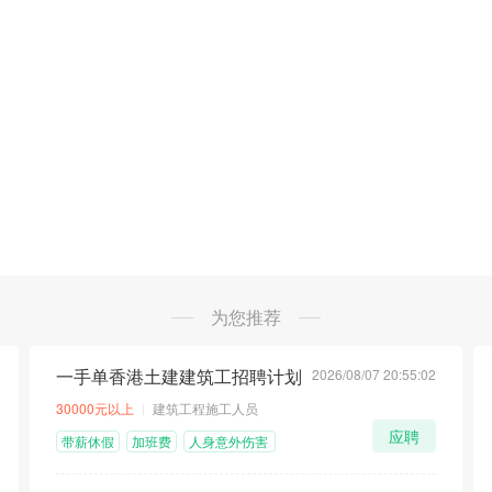
为您推荐
一手单香港土建建筑工招聘计划
2026/08/07 20:55:02
顶
荐
急
30000元以上
建筑工程施工人员
应聘
带薪休假
加班费
人身意外伤害
险