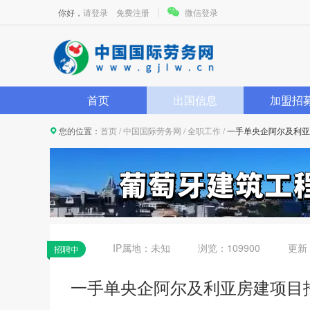
你好，
请登录
免费注册
微信登录
首页
出国信息
加盟招
您的位置：
首页
/
中国国际劳务网
/
全职工作
/
一手单央企阿尔及利亚
IP属地：
未知
浏览：109900
更新
招聘中
一手单央企阿尔及利亚房建项目