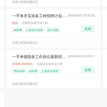
出国之家资深顾问王
一手单牙买加各工种招聘计划汇总
2026/08/07 20:55:02
顶
荐
急
面议
出国综合多行业工种
应聘
加班费
人身意外伤害
医疗保险
险
出国之家资深顾问王
一手单德国各工作岗位最新招聘计划
2026/08/02 02:05:01
顶
荐
急
20000-25000元
出国综合多行业工种
应聘
带薪休假
加班费
人身意外伤害
险
出国之家资深顾问王