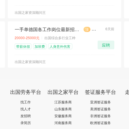
险
出国之家资深顾问王
一手单德国各工作岗位最新招聘计划
6天前
顶
荐
急
20000-25000元
出国综合多行业工种
应聘
带薪休假
加班费
人身意外伤害
险
出国之家资深顾问王
出国劳务平台
出国之家平台
签证服务平台
找工作
江苏服务商
亚洲签证服务
找人才
山东服务商
美洲签证服务
发招聘
安徽服务商
非洲签证服务
录简历
河南服务商
欧洲签证服务