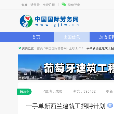
你好，
请登录
免费注册
微信登录
首页
出国信息
加盟招
您的位置：
首页
/
中国国际劳务网
/
全职工作
/
一手单新西兰建筑工招
IP属地：
未知
浏览：395462
更新
招聘中
一手单新西兰建筑工招聘计划
荐