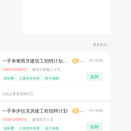
更多职位
一手单葡萄牙建筑工招聘计划（D1工作签证）
16小时前
顶
荐
急
15000-20000元
建筑工程施工人员
应聘
加班费
人身意外伤害
医疗保险
险
出国之家资深顾问王
一手单伊拉克房建工程招聘计划
16小时前
顶
荐
急
15000-20000元
建筑技术人员
应聘
加班费
人身意外伤害
医疗保险