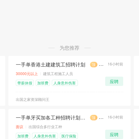
为您推荐
一手单香港土建建筑工招聘计划
16小时前
顶
荐
急
30000元以上
建筑工程施工人员
应聘
带薪休假
加班费
人身意外伤害
险
出国之家资深顾问王
一手单牙买加各工种招聘计划汇总
16小时前
顶
荐
急
面议
出国综合多行业工种
应聘
加班费
人身意外伤害
医疗保险