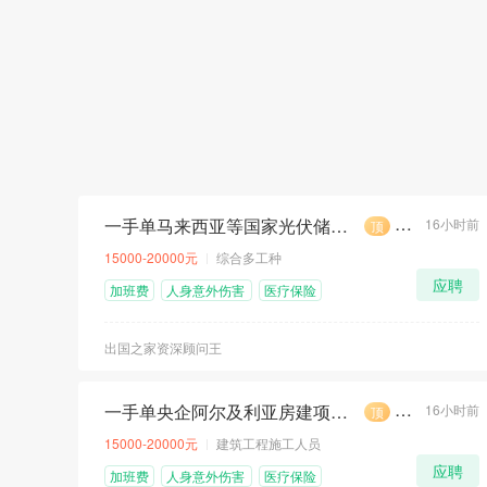
一手单马来西亚等国家光伏储能工程招聘计划
16小时前
顶
荐
急
15000-20000元
综合多工种
应聘
加班费
人身意外伤害
医疗保险
险
出国之家资深顾问王
一手单央企阿尔及利亚房建项目招聘计划
16小时前
顶
荐
急
15000-20000元
建筑工程施工人员
应聘
加班费
人身意外伤害
医疗保险