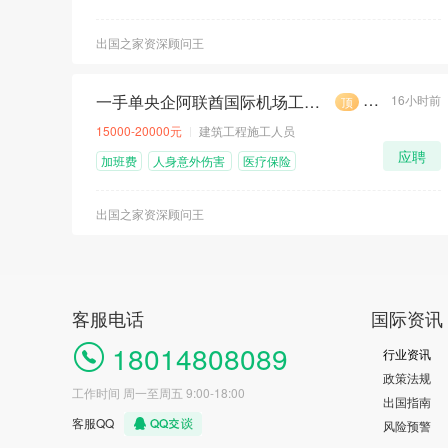
险
出国之家资深顾问王
一手单央企阿联酋国际机场工程招聘计划
16小时前
顶
荐
急
15000-20000元
建筑工程施工人员
应聘
加班费
人身意外伤害
医疗保险
险
出国之家资深顾问王
客服电话
国际资讯
18014808089
行业资讯
政策法规
工作时间 周一至周五 9:00-18:00
出国指南
客服QQ
风险预警