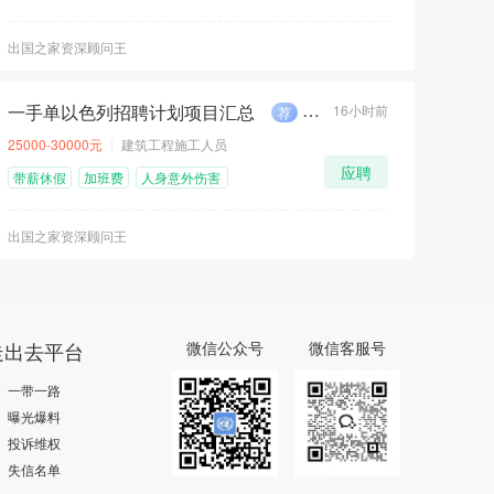
险
出国之家资深顾问王
一手单以色列招聘计划项目汇总
16小时前
荐
急
25000-30000元
建筑工程施工人员
应聘
带薪休假
加班费
人身意外伤害
险
出国之家资深顾问王
走出去平台
微信公众号
微信客服号
一带一路
曝光爆料
投诉维权
失信名单