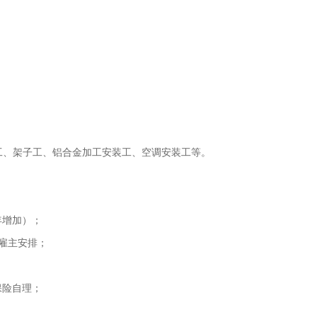
工、架子工、铝合金加工安装工、空调安装工等。
年增加）；
由雇主安排；
保险自理；