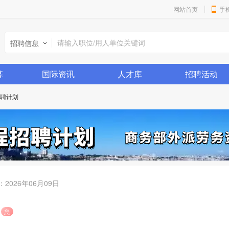
网站首页
手
招聘信息
募
国际资讯
人才库
招聘活动
聘计划
：
2026年06月09日
急