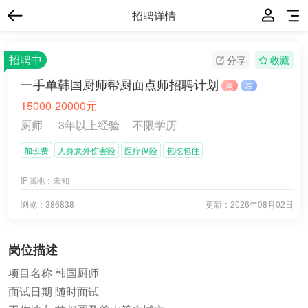
招聘详情
招聘中
分享
收藏
一手单韩国厨师帮厨面点师招聘计划
急
荐
15000-20000元
厨师
3年以上经验
不限学历
加班费
人身意外伤害险
医疗保险
包吃包住
IP属地：
未知
浏览：386838
更新：
2026年08月02日
岗位描述
项目名称 韩国厨师
面试日期 随时面试