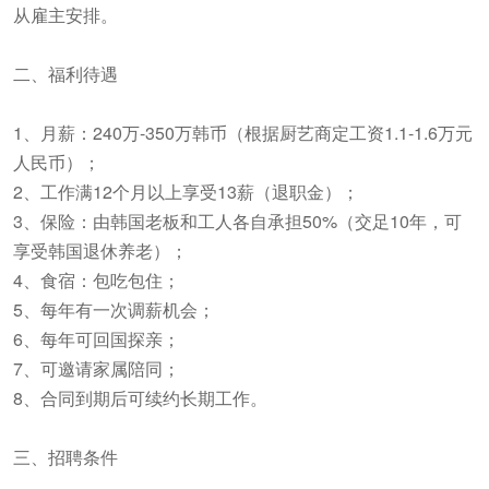
从雇主安排。
二、福利待遇
1、月薪：240万-350万韩币（根据厨艺商定工资1.1-1.6万元
人民币）；
2、工作满12个月以上享受13薪（退职金）；
3、保险：由韩国老板和工人各自承担50%（交足10年，可
享受韩国退休养老）；
4、食宿：包吃包住；
5、每年有一次调薪机会；
6、每年可回国探亲；
7、可邀请家属陪同；
8、合同到期后可续约长期工作。
三、招聘条件