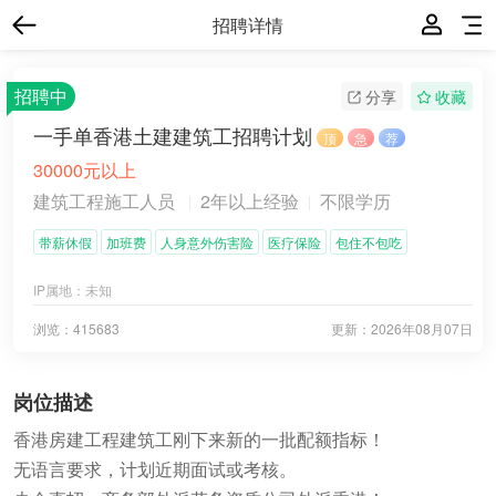
招聘详情
招聘中
分享
收藏
一手单香港土建建筑工招聘计划
顶
急
荐
30000元以上
建筑工程施工人员
2年以上经验
不限学历
带薪休假
加班费
人身意外伤害险
医疗保险
包住不包吃
IP属地：
未知
浏览：415683
更新：
2026年08月07日
岗位描述
香港房建工程建筑工刚下来新的一批配额指标！
无语言要求，计划近期面试或考核。