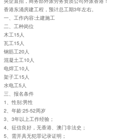
央企直招，商务部外派劳务资质公司外派香港！
香港东涌房建工程，预计总工期3年左右。
一、工作内容:土建施工
二、工种岗位
木工15人
瓦工15人
钢筋工20人
混凝土工10人
电焊工10人
架子工15人
水电工5人
三、报名条件
1、性别:男性
2、年龄:25-52周岁
3、3年以上工作经验；
4、征信良好，无香港、澳门非法史；
5、需开具无犯罪记录证明；