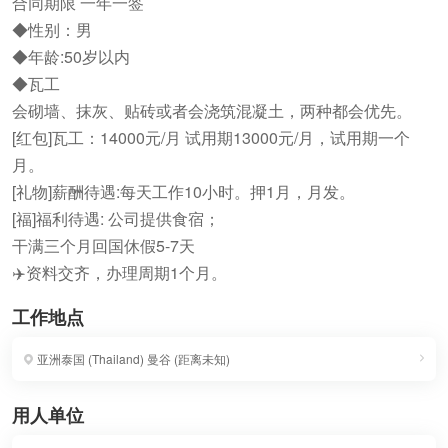
合同期限 一年一签
◆性别：男
◆年龄:50岁以内
◆瓦工
会砌墙、抹灰、贴砖或者会浇筑混凝土，两种都会优先。
[红包]‌瓦工：14000元/月 试用期13000元/月，试用期一个
月。
[礼物]薪酬待遇:每天工作10小时。押1月，月发。
[福]福利待遇: 公司提供食宿；
干满三个月回国休假5-7天
✈️资料交齐，办理周期1个月。
工作地点
亚洲泰国 (Thailand)
曼谷
(
距离未知
)
用人单位