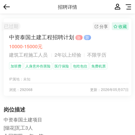
招聘详情
已过期
分享
收藏
中资泰国土建工程招聘计划
急
荐
10000-15000元
建筑工程施工人员
2年以上经验
不限学历
加班费
人身意外伤害险
医疗保险
包吃包住
免费机票
IP属地：
未知
浏览：292068
更新：
2026年05月07日
岗位描述
中资泰国土建项目
[烟花]瓦工3人