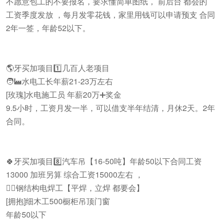
不愿意包工的不要报名，要求懂简单图纸， 前后台 都会的
工资季度发放 ，每月发零花钱，家里用钱可以申请预支 合同
2年一签，年龄52以下。
🌎牙买加项目1️⃣几百人老项目
🧑‍🏭水电工长年薪21-23万左右
[玫瑰]水电施工员 年薪20万➕奖金
9.5小时，工资月发一半，可以借支半年结清，月休2天。2年
合同。
🍀牙买加项目8️⃣汽车吊【16-50吨】年龄50以下合同工资
13000 加班另算 综合工资15000左右 ，
👷‍♂️钢结构电焊工【平焊，立焊 都要会】
[拥抱]细木工500橱柜吊顶门窗
年龄50以下