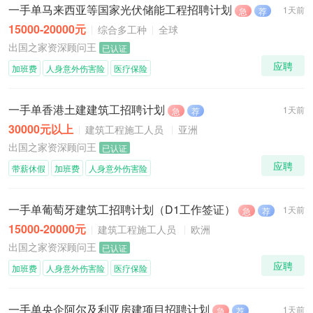
一手单马来西亚等国家光伏储能工程招聘计划
1天前
急
荐
15000-20000元
综合多工种
全球
出国之家资深顾问王
已认证
应聘
加班费
人身意外伤害险
医疗保险
一手单香港土建建筑工招聘计划
1天前
急
荐
30000元以上
建筑工程施工人员
亚洲
出国之家资深顾问王
已认证
应聘
带薪休假
加班费
人身意外伤害险
一手单葡萄牙建筑工招聘计划（D1工作签证）
1天前
急
荐
15000-20000元
建筑工程施工人员
欧洲
出国之家资深顾问王
已认证
应聘
加班费
人身意外伤害险
医疗保险
一手单央企阿尔及利亚房建项目招聘计划
1天前
急
荐