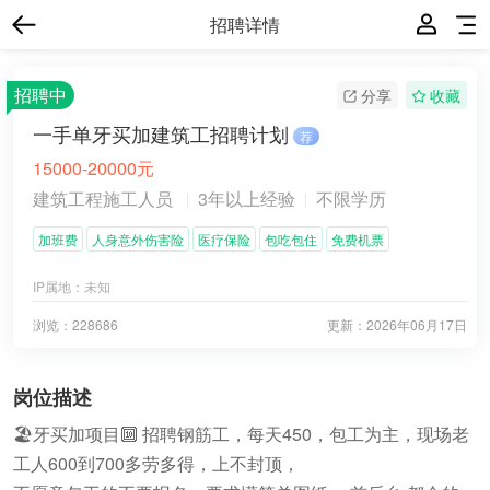
招聘详情
招聘中
分享
收藏
一手单牙买加建筑工招聘计划
荐
15000-20000元
建筑工程施工人员
3年以上经验
不限学历
加班费
人身意外伤害险
医疗保险
包吃包住
免费机票
IP属地：
未知
浏览：228686
更新：
2026年06月17日
岗位描述
🏖️牙买加项目🔟 招聘钢筋工，每天450，包工为主，现场老
工人600到700多劳多得，上不封顶，