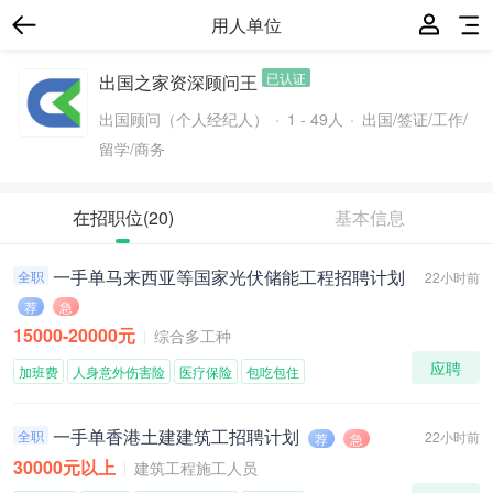
用人单位
已认证
出国之家资深顾问王
出国顾问（个人经纪人）
1 - 49人
出国/签证/工作/
留学/商务
在招职位
(20)
基本信息
一手单马来西亚等国家光伏储能工程招聘计划
全职
22小时前
荐
急
15000-20000元
综合多工种
应聘
加班费
人身意外伤害险
医疗保险
包吃包住
一手单香港土建建筑工招聘计划
全职
22小时前
荐
急
30000元以上
建筑工程施工人员