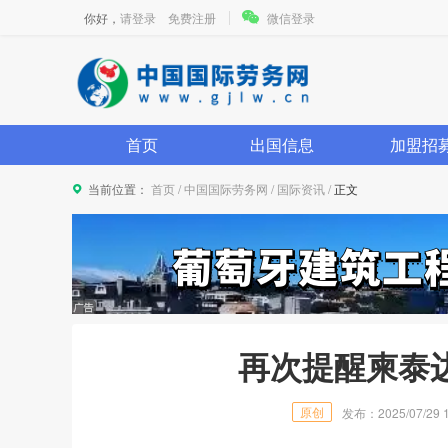
你好，
请登录
免费注册
微信登录
首页
出国信息
加盟招
当前位置：
首页
/
中国国际劳务网
/
国际资讯
/
正文
再次提醒柬泰
原创
发布：2025/07/29 1