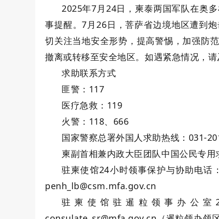
2025年7月24日，柬泰两国军队在
事提醒。7月26日，菩萨省边境地区遭到
切关注当地安全形势，提高警惕，加强防
撤离或转移至安全地区。如遇紧急情况，请
求助联系方式
匪警：117
医疗急救：119
火警：118、666
国家警察总署外国人求助热线：031-201234
柬副首相兼内政大臣团队中国公民专用求助微
驻柬使馆24小时领事保护与协助电话：0
penh_lb@csm.mfa.gov.cn
驻柬使馆驻暹粒领事办公室24
consulate_sr@mfa.gov.cn（