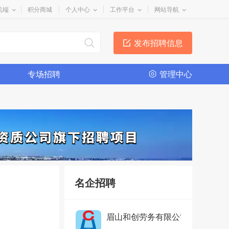
机端
积分商城
个人中心
工作平台
网站导航
发布招聘信息
专场招聘
管理中心
辽宁恒志国际劳务合作有限公司
中国
19
职位招聘中
青岛众祥国际人力资源有限公司
中国
51
职位招聘中
四川眉山和创劳务有限公司
已认证
名企招聘
中国
38
职位招聘中
眉山和创劳务有限公司
已认证