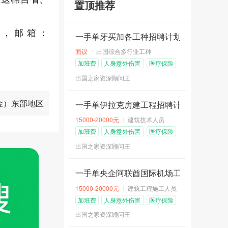
置顶推荐
中国
19
职位招聘中
9，邮箱：
青岛众祥国际人力资源有限公司
一手单牙买加各工种招聘计划汇总
）
中国
51
职位招聘中
面议
出国综合多行业工种
加班费
人身意外伤害
医疗保险
险
出国之家资深顾问王
四川眉山和创劳务有限公司
已认证
中国
38
职位招聘中
金）东部地区
一手单伊拉克房建工程招聘计划
15000-20000元
建筑技术人员
眉山和创劳务有限公司
已认证
加班费
人身意外伤害
医疗保险
险
中国
62
职位招聘中
出国之家资深顾问王
一手单央企阿联酋国际机场工程招聘计划
长沙信合人力资源服务有限公司
15000-20000元
建筑工程施工人员
中国
4
职位招聘中
加班费
人身意外伤害
医疗保险
险
出国之家资深顾问王
威海立派国际经济技术合作有限公司