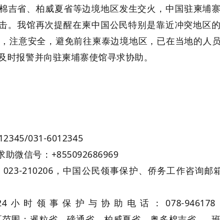
奥多棉吉省、柏威夏省等边境地区发生交火，中国驻柬埔
炮击。我馆再次提醒在柬中国公民特别是靠近冲突地区
范，注意安全，避免前往柬泰边境地区，已在当地的人
及时报警并向驻柬埔寨使馆寻求协助。
5/031-6012345
信号：+855092686969
23-210206，中国公民领事保护、侨务工作咨询邮箱：
小时领事保护与协助电话：078-94617
暹粒领办领区范围：暹粒省、磅通省、柏威夏省、
奥多棉吉省
、