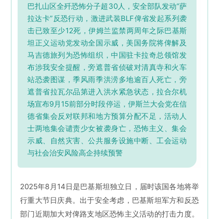
巴扎山区全歼恐怖分子超30人，安全部队发动“萨
拉达卡”反恐行动，激进武装BLF俾省发起系列袭
击已致至少12死，伊姆兰监禁两周年之际
巴基斯
坦正义运动党
发动全国示威，美国务院将俾解及
马吉德旅列为恐怖组织，中国驻卡拉奇总领馆发
布涉我安全提醒，旁遮普省侦破对清真寺和火车
站恐袭图谋，季风雨季洪涝多地逾百人死亡，旁
遮普省拉瓦尔品第进入洪水紧急状态，拉合尔机
场宣布9月15前部分时段停运，伊斯兰大会党在信
德省集会反对联邦和地方预算分配不足，活动人
士两地集会谴责少女被袭身亡，恐怖主义、集会
示威、自然灾害、公共服务设施中断、工会运动
与社会治安风险高企持续预警
20
25年8月14日是巴基斯坦独立日，届时该国各地将举
行重大节日庆典。出于安全考虑，巴基斯坦军方和反恐
部门近期加大对俾路支地区恐怖主义活动的打击力度。