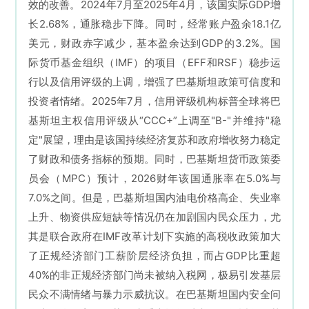
效的改善。2024年7月至2025年4月，该国实际GDP增
长2.68%，通胀稳步下降。同时，经常账户盈余18.1亿
美元，财政赤字减少，基本盈余达到GDP的3.2%。国
际货币基金组织（IMF）的项目（EFF和RSF）稳步运
行以及信用评级的上调，增强了巴基斯坦政策可信度和
投资者情绪。2025年7月，信用评级机构标普全球将巴
基斯坦主权信用评级从“CCC+”上调至"B-"并维持"稳
定"展望，理由是该国持续经济复苏和政府增收努力稳定
了财政和债务指标的预期。同时，巴基斯坦货币政策委
员会（MPC）预计，2026财年该国通胀率在5.0%与
7.0%之间。但是，
巴基斯坦
国内油电价格高企、失业率
上升、物资供应短缺等情况仍在加剧国内民众压力，尤
其是联合政府在IMF改革计划下实施的高税收政策加大
了正规经济部门工薪阶层经济负担，而占GDP比重超
40%的非正规经济部门尚未被纳入税网，极易引发基层
民众不满情绪与暴力示威抗议。在
巴基斯坦
国内安全问