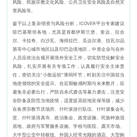
风险、民族宗教文化风险、公共卫生安全风险及自然灾
害风险等。
鉴
于以上复杂情资与风险分析，ICOVER平台专家建议
驻巴基斯坦各地，尤其是首都伊斯兰堡、奎达、拉合
尔、卡拉奇、白沙瓦、海得拉巴、瓜达尔港、拉瓦尔品
第等中心城市地区以及印巴边境地区，中资企业与在外
人员应依法合规开展境外安全工作，切实防范化解安全
风险，扎实开展有关专项工作，认真履行安全主体责
任，密切关注“小散远软”薄弱环节，时刻关注中国驻当
地使领馆的安全提示。在近期敏感时期与未来数月，应
避免非必要出行，严防自杀式袭击等暴力袭击，注意安
全防备及防范当地疫情，适度提高驻地安保等级，减少
在各类宗教节庆场所、什叶派游行队伍、什叶派集会礼
堂、什叶派清真寺、政治集会、政党设施、民族种族混
居地、政府与军警服务设施、学校与医院、露天市场、
大中型公交中转枢纽、外国人经常光顾的酒店、大型购