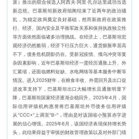
派）推出的联合候选人阿西夫·阿里·扎尔达里成功当选
新总统。巴基斯坦新政府组阁结束了近两年的政治骚
乱，为稳定政局奠定良好基础，然而新政府在政策推
行、经济、国内安全及平衡军政关系和保持执政独立性
等方面依然面临诸多治理挑战。在经济上，巴基斯坦宏
观经济仍然脆弱，经济下行压力巨大，通货膨胀率居高
不下，债务危机阴影仍在。受新冠疫情、俄乌冲突等复
杂因素影响，近年
巴基斯坦
经济一度经历通胀上升、外
汇紧缩，还面临燃料短缺、水电网络等基本服务中断等
情况。进入2025财年，在粮食丰收、外需回升及出口促
进改革支持下，
巴基斯坦
出口大幅增长且通胀明显下
降，巴基斯坦国家经济逐渐企稳回升。2025年4月，国
际信用评级机构惠誉将巴基斯坦外币债务信用评级
从“CCC+”上调至"B-"，理由是对该国缩小预算赤字进
展的信心增强。2025年6月，该国经济表现保持增长势
头，此结果得益于审慎的财政管理政策以及对外部门绩