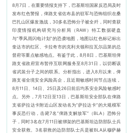
8月7日，在重要情报支持下，巴基斯坦国家反恐局及时
发布红色警报，俾路支省佐布县的驻军与恐怖组织在桑
巴扎山区爆发激战，30多名恐怖分子被全歼，同时查获
印度情报机构研究与分析局（RAW）特工数据硬盘
与“季风雨闪电计划”的恐袭地图，地图以红色标记标出
奎达市的红区、卡拉奇市的克利夫顿和拉瓦尔品第的总
督府等重点敏感地点。有鉴于此，8月8日，巴基斯坦俾
路支省政府宣布暂停互联网服务至8月31日，以切断该
省武装分子之间的联系。分析指出，进入8月以来，俾
路支省全境安全风险高企，且近期敏感时间节点连续，
8月11日、14日、25日及26日前后均系安全风险敏感时
点。另外，7月12日至13日，巴基斯坦安全部队在俾路
支省萨拉达卡附近山区发动名为“萨拉达卡”的大规模军
事反恐行动，击毙7名“俾路支解放军”（BLA）恐怖分
子，同时3名在7月11日被绑架的巴基斯坦边防部队士兵
安全获救。3名获救的边防部队士兵是被BLA从穆萨赫