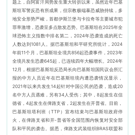
题上，自阿富汗局势发生重大转折以来，虽然近年
巴基
斯坦
军警反恐有所成果，但宗教极端暴恐威胁持续，多
地安全形势严峻，首都伊斯兰堡与卡拉奇等主要城市犯
罪率激增，恐袭呈多点散发态势。巴基斯坦在2025年全
球恐怖主义指数中排名第二，2024年恐袭造成的死亡
人数达到1081人。据巴基斯坦和平研究所统计，2024
年前11个月，
巴基斯坦
全境共856起恐袭事件，2023年
全境共发生恐袭645起，已连续四年大幅增长。2024年
12月，根据巴基斯坦反恐局长向
巴基斯坦
国民议会所汇
报的中方人员近年在
巴基斯坦
境内遭恐袭情况显示，
2021年以来共发生14起针对中国公民的恐袭，造成20
名中方人员遇难，另有34人受伤；其中，8起发生在信
德省，4起发生在俾路支省，2起发生在开普省。目前，
巴基斯坦塔利班（TTP）宣布结束与
巴基斯坦
政府停
火，在俾路支省和开-普省等全国范围内恢复对安全部
队和平民的袭击。据悉，俾路支武装组织BRAS联盟和