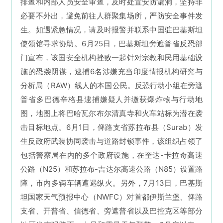
排查和内部人员安全审查，及时处置安防漏洞，坚持非
必要不外出，避免前往人群聚集场所，严防安全事件发
生。如遇紧急情况，请及时报警并联系中国驻巴基斯坦
使领馆寻求协助。6月25日，巴基斯坦旁遮普省反恐部
门宣布，该国安全机构挫败一起针对宗教和民用基础设
施的恐袭阴谋，逮捕6名涉嫌充当印度情报机构研究与
分析局（RAW）线人的本国公民。反恐行动小组在旁遮
普省多巴德辛格县逮捕嫌疑人并缴获爆炸物与行动地
图，地图上将巴哈瓦尔布尔清真寺和火车站标为潜在袭
击目标地点。6月1日，俾路支省苏拉布县（Surab）发
生反政府武装协同袭击与道路封锁事件，该组织占领了
包括警察局在内的多个政府设施，在奎达-卡拉奇高速
公路（N25）和苏拉布-吉达尔高速公路（N85）设置路
障，市内多辆车辆遭遇纵火。另外，7月13日，巴基斯
坦国家天气预报中心（NWFC）对首都伊斯兰堡、俾路
支省、开普省、信德省、旁遮普省以及巴控克区等部分