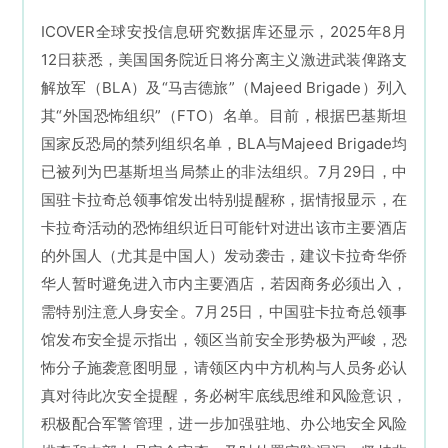
IC
OVER全球安投信息研究数据库还显示，2025年8月
12日获悉，美国国务院近日将分离主义激进武装俾路支
解放军（BLA）及“马吉德旅”（Majeed Brigade）列入
其“外国恐怖组织”（FTO）名单。目前，根据巴基斯坦
国家反恐局的禁列组织名单，BLA与Majeed Brigade均
已被列为
巴基斯坦
当局禁止的非法组织。7月29日，中
国驻卡拉奇总领事馆发出特别提醒称，据情报显示，在
卡拉奇活动的恐怖组织近日可能针对进出该市主要酒店
的外国人（尤其是中国人）发动袭击，建议卡拉奇华侨
华人暂时避免进入市内主要酒店，若因商务必须出入，
需特别注意人身安全。7月25日，中国驻卡拉奇总领事
馆发布安全提示指出，领区当前安全形势极为严峻，恐
怖分子施袭意图明显，请领区内中方机构与人员务必认
真对待此次安全提醒，务必树牢底线思维和风险意识，
积极配合军警管理，进一步加强驻地、办公地安全风险