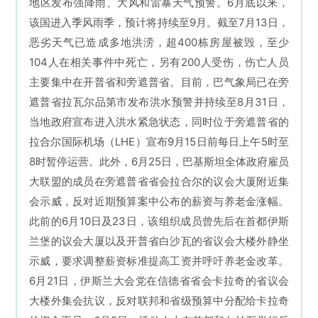
地区发布强降雨、大风和雷暴天气预警。6月底以来，
该国进入季风雨季，预计将持续至9月。截至7月13日，
恶劣天气已造成多地洪涝，超400栋房屋被毁，至少
104人在相关事件中死亡，另有200人受伤，伤亡人员
主要集中在开普省和旁遮普省。目前，巴气象局已在旁
遮普省拉瓦尔品第市发布洪水预警并持续至8月31日，
当地政府宣布进入洪水紧急状态，同时位于旁遮普省的
拉合尔国际机场（LHE）宣布9月15日前每日上午5时至
8时暂停运营。此外，6月25日，巴基斯坦全体政府雇员
大联盟的成员在旁遮普省省会拉合尔的议会大厦附近集
会示威，反对近期预算案中公布的薪资与养老金涨幅。
此前的6月10日及23日，该组织成员曾先后在首都伊斯
兰堡的议会大厦以及开普省白沙瓦的省议会大楼外静坐
示威，要求调整薪资标准提高工资并呼吁养老金改革。
6月21日，伊斯兰大会党在信德省省会卡拉奇的省议会
大楼外集会抗议，反对联邦和省级预算中分配给卡拉奇