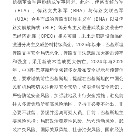
信德革命军声称结成军事同盟。此外，俾路支解放军
（BLA）、俾路支共和军（BRA）与俾路支联合军
（UBA）合并而成的俾路支民族主义军（BNA）以及俾
路支解放阵线（BLF）等分离主义激进武装多次袭击中
巴经济走廊（CPEC）相关项目，未来走廊建设面临的
激进分离主义威胁料持续高企。2025年以来，巴基斯坦
俾路支省安全局势恶化，俾路支非法武装加大袭击频率
和强度，采用新战术造成更大伤亡。2024年与2025
年，中国驻巴基斯坦使领馆多次发布安全提示与预警信
息，要求谨慎前往巴基斯坦；提醒在
巴基斯坦的
中国公
民和机构密切关注近期安全形势，切实增强安全意识，
严密防范安全风险，加强驻地及出行安全措施，避免前
往人多聚集场所和高风险地区，坚持非必要不外出、非
必要不驻留，警惕并远离可疑人员。目前，巴基斯坦主
要风险包括：局部政治稳定性风险、恐怖活动风险、武
装冲突风险、国际关系风险、社会治安风险、国家经济