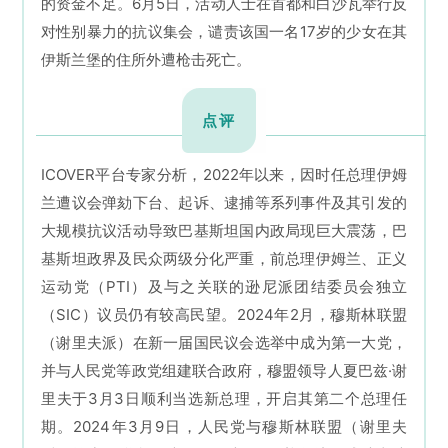
的资金不足。6月5日，活动人士在首都和白沙瓦举行反
对性别暴力的抗议集会，谴责该国一名17岁的少女在其
伊斯兰堡的住所外遭枪击死亡。
点评
IC
OVER平台专家分析，2022年以来，因时任总理伊姆
兰遭议会弹劾下台、起诉、逮捕等系列事件及其引发的
大规模抗议活动导致
巴基斯坦
国内政局现巨大震荡，
巴
基斯坦
政界及民众两级分化严重，前总理伊姆兰、正义
运动党（PTI）及与之关联的逊尼派团结委员会独立
（SIC）议员仍有较高民望。2024年2月，穆斯林联盟
（谢里夫派）在新一届国民议会选举中成为第一大党，
并与人民党等政党组建联合政府，穆盟领导人夏巴兹·谢
里夫于3月3日顺利当选新总理，开启其第二个总理任
期。
2024年
3月9日，人民党与穆斯林联盟（谢里夫