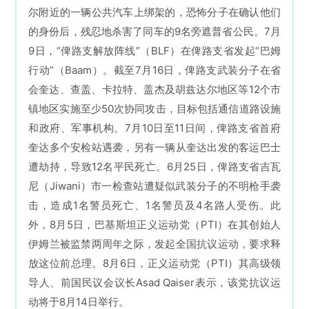
尔附近的一辆公共汽车上绑架的，恐怖分子在确认他们
的身份后，残忍地杀害了同车的9名旁遮普省公民。7月
9日，“俾路支解放阵线”（BLF）在俾路支省发起“巴姆
行动”（Baam）。截至7月16日，俾路支武装分子在省
会奎达、查盖、卡拉特、盖杰及胡兹达尔地区等12个市
镇地区实施至少50次协同攻击，目标包括通信道路设施
和政府、军事机构。7月10日至11日间，俾路支省首府
奎达多个安检站遇袭，另有一辆从奎达出发的客运巴士
遭劫持，导致12名平民死亡。6月25日，俾路支省吉瓦
尼（Jiwani）市一检查站遭疑似武装分子的不明枪手袭
击，造成1名警员死亡、1名警员及4名路人受伤。此
外，8月5日，巴基斯坦正义运动党（PTI）在其创始人
伊姆兰被监禁两周年之际，发起全国抗议运动，要求释
放这位前总理。8月6日，正义运动党（PTI）其高级领
导人、前国民议会议长Asad Qaiser表示，该党抗议运
动将于8月14日举行。