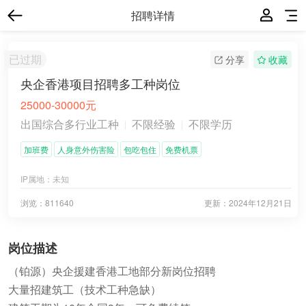
招聘详情
已过期
分享
收藏
央企香港项目招聘多工种岗位
25000-30000元
出国综合多行业工种
不限经验
不限学历
加班费
人身意外伤害险
包吃包住
免费机票
IP属地：
未知
浏览：811640
更新：
2024年12月21日
岗位描述
（铂源）央企援建香港工地部分新岗位招聘
大量招建筑工（技术工种急缺）