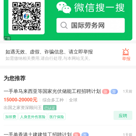
如遇无效、虚假、诈骗信息、请立即举报
如需缴纳相关费用,请自行处理,与本网站无关。
举报
为您推荐
一手单马来西亚等国家光伏储能工程招聘计划
1天前
急
荐
15000-20000元
综合多工种
全球
出国之家资深顾问王
已认证
应聘
加班费
人身意外伤害险
医疗保险
一手单香港土建建筑工招聘计划
1天前
急
荐