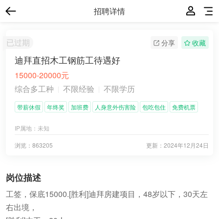
招聘详情
已过期
分享
收藏
迪拜直招木工钢筋工待遇好
15000-20000元
综合多工种
不限经验
不限学历
带薪休假
年终奖
加班费
人身意外伤害险
包吃包住
免费机票
IP属地：
未知
浏览：863205
更新：
2024年12月24日
岗位描述
工签，保底15000.[胜利]迪拜房建项目，48岁以下，30天左
右出境，