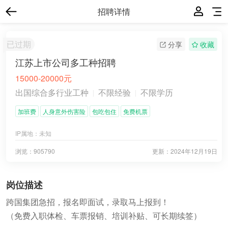
招聘详情
已过期
分享
收藏
江苏上市公司多工种招聘
15000-20000元
出国综合多行业工种
不限经验
不限学历
加班费
人身意外伤害险
包吃包住
免费机票
IP属地：
未知
浏览：905790
更新：
2024年12月19日
岗位描述
跨国集团急招，报名即面试，录取马上报到！
（免费入职体检、车票报销、培训补贴、可长期续签）