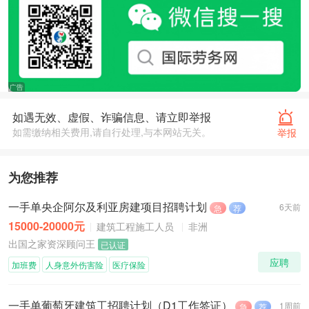
如遇无效、虚假、诈骗信息、请立即举报
如需缴纳相关费用,请自行处理,与本网站无关。
举报
为您推荐
一手单央企阿尔及利亚房建项目招聘计划
6天前
急
荐
15000-20000元
建筑工程施工人员
非洲
出国之家资深顾问王
已认证
应聘
加班费
人身意外伤害险
医疗保险
一手单葡萄牙建筑工招聘计划（D1工作签证）
1周前
急
荐