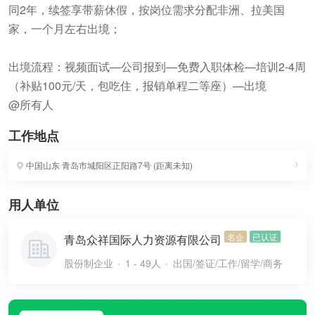
同2年，续签享带薪休假，按岗位需求分配非洲、拉美国
家，一个月左右出境；
出境流程：视频面试—公司报到—免费入职体检—培训2-4周
（补贴100元/天，包吃住，报销单程二等座）—出境
@所有人
工作地点
中国山东
青岛市城阳区正阳路7号
(
距离未知
)
用人单位
名企
已认证
青岛众祥国际人力资源有限公司
股份制企业
1 - 49人
出国/签证/工作/留学/商务